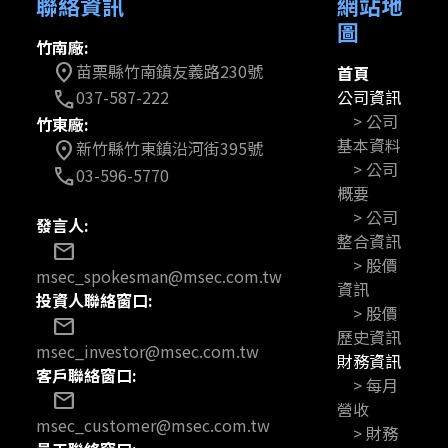
聯絡資訊
網站地
圖
竹南廠:
苗栗縣竹南鎮友義路230號
location_on
首頁
公司資訊
037-587-222
call
> 公司
竹東廠:
基本資料
新竹縣竹東鎮沿河街395號
location_on
> 公司
03-596-5770
call
概要
> 公司
發言人:
整合資訊
mail
> 股價
msec_spokesman@msec.com.tw
資訊
投資人聯絡窗口:
> 股價
mail
歷史資訊
msec_investor@msec.com.tw
財務資訊
客戶聯絡窗口:
> 每月
mail
營收
msec_customer@msec.com.tw
> 財務