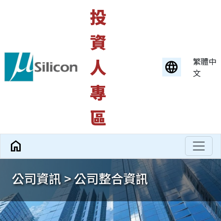
投
資
人
繁體中
language
文
專
區
home
公司資訊 > 公司整合資訊